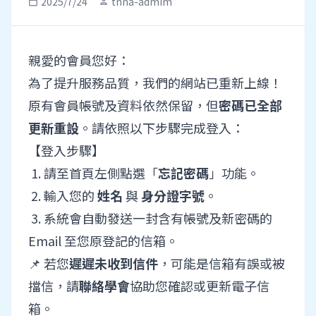
2025/7/24
tnna-admim
calendar_today
person
親愛的會員您好：
為了提升服務品質，我們的網站已重新上線！
原有會員帳號及資料依然保留，但
密碼已全部
更新重設
。請依照以下步驟完成登入：
【登入步驟】
1. 請至首頁左側點選「
忘記密碼
」功能。
2. 輸入您的
姓名
與
身分證字號
。
3. 系統會自動發送一封含有帳號及新密碼的
Email 至您原登記的信箱。
📌 若您
遲遲未收到信件
，可能是信箱有誤或被
擋信，請
聯絡學會
協助您確認或更新電子信
箱。