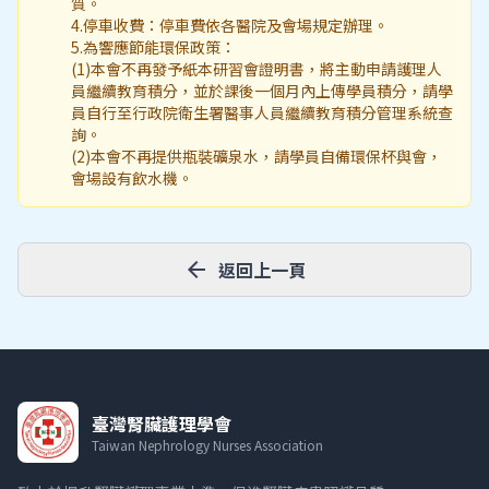
質。
4.停車收費：停車費依各醫院及會場規定辦理。
5.為響應節能環保政策：
(1)本會不再發予紙本研習會證明書，將主動申請護理人
員繼續教育積分，並於課後一個月內上傳學員積分，請學
員自行至行政院衛生署醫事人員繼續教育積分管理系統查
詢。
(2)本會不再提供瓶裝礦泉水，請學員自備環保杯與會，
會場設有飲水機。
arrow_back
返回上一頁
臺灣腎臟護理學會
Taiwan Nephrology Nurses Association