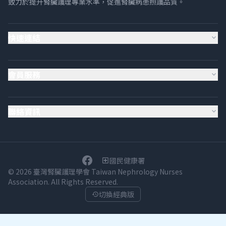
致力於提升腎臟護理專業水準，促進腎臟病患照護品質。
快速連結
expand_more
會員服務
expand_more
聯絡資訊
expand_more
國民健康署
local_hospital
© 2026 臺灣腎臟護理學會 Taiwan Nephrology Nurses
Association. All Rights Reserved.
切換經典版
history