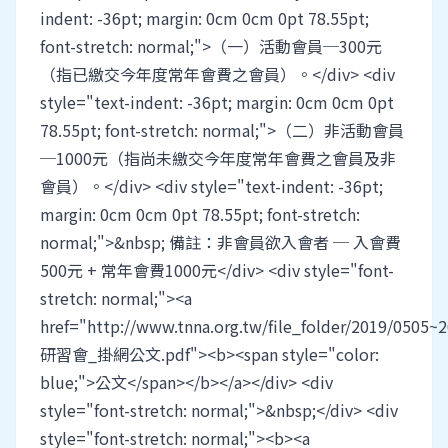
indent: -36pt; margin: 0cm 0cm 0pt 78.55pt;
font-stretch: normal;">（一）活動會員─300元
（指已繳交今年度常年會費之會員）。</div> <div
style="text-indent: -36pt; margin: 0cm 0cm 0pt
78.55pt; font-stretch: normal;">（二）非活動會員
─1000元（指尚未繳交今年度常年會費之會員及非
會員）。</div> <div style="text-indent: -36pt;
margin: 0cm 0cm 0pt 78.55pt; font-stretch:
normal;">&nbsp; 備註：非會員欲入會者 ─ 入會費
500元 + 常年會費1000元</div> <div style="font-
stretch: normal;"><a
href="http://www.tnna.org.tw/file_folder/2019/0505~2
研習會_掛網公文.pdf"><b><span style="color:
blue;">公文</span></b></a></div> <div
style="font-stretch: normal;">&nbsp;</div> <div
style="font-stretch: normal;"><b><a