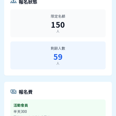
報名狀態
groups
限定名額
150
人
剩餘人數
59
人
報名費
payments
活動會員
半天300