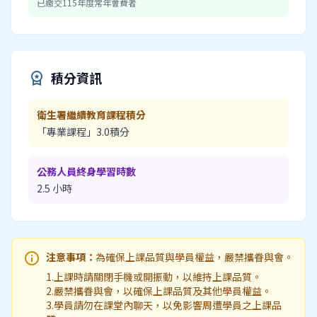
已繳交115年度常年會費者
積分資訊
workspace_premium
衛生署繼續教育課程積分
「專業課程」3.0積分
公務人員終身學習時數
2.5 小時
info
注意事項：
為確保上課品質與學員權益，嚴禁攜眷與會。
1.上課時請關閉手機或開振動，以維持上課品質。
2.嚴禁攜眷與會，以確保上課品質及其他學員權益。
3.學員請勿在課堂內聊天，以免影響周遭學員之上課品