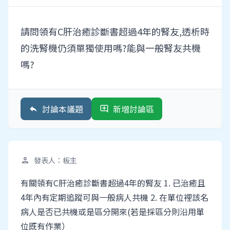
請問領有C肝治癒診斷書超過4年的腎友,透析時
的洗腎機仍須單獨使用嗎?能與一般腎友共機
嗎?
討論本議題
新增討論區
reply
add_comment
發表人：板主
person
有關領有C肝治癒診斷書超過4年的腎友 1. 已治癒且
4年內有定期追蹤可與一般病人共機 2. 在單位裡該名
病人是否已共機或是區分開來(若是採區分則沿用單
位既有作業）