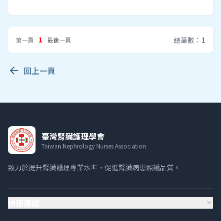
1
總筆數：1
第一頁
最後一頁
arrow_back
回上一頁
臺灣腎臟護理學會
Taiwan Nephrology Nurses Association
致力於提升腎臟護理專業水準，促進腎臟病患照護品質。
快速連結
expand_more