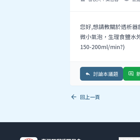
您好,想請教關於透析
微小氣泡，生理食鹽水外循
150-200ml/min?)
討論本議題
reply
add_comment
arrow_back
回上一頁