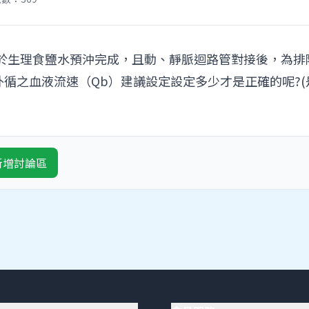
器於生理食鹽水預沖完成，且動、靜脈迴路管對接後，為排
之血液流速（Qb）建議設定設定多少才是正確的呢?(是大於
新增討論區