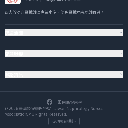
致力於提升腎臟護理專業水準，促進腎臟病患照護品質。
快速連結
expand_more
會員服務
expand_more
聯絡資訊
expand_more
國民健康署
local_hospital
© 2026 臺灣腎臟護理學會 Taiwan Nephrology Nurses
Association. All Rights Reserved.
切換經典版
history