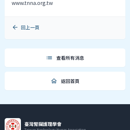
www.tnna.org.tw
arrow_back
回上一頁
list
查看所有消息
home
返回首頁
臺灣腎臟護理學會
Taiwan Nephrology Nurses Association