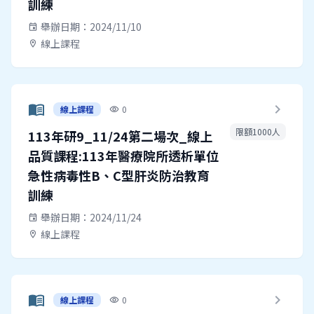
訓練
舉辦日期：2024/11/10
event
線上課程
location_on
menu_book
chevron_right
線上課程
0
visibility
限額1000人
113年研9_11/24第二場次_線上
品質課程:113年醫療院所透析單位
急性病毒性B、C型肝炎防治教育
訓練
舉辦日期：2024/11/24
event
線上課程
location_on
menu_book
chevron_right
線上課程
0
visibility