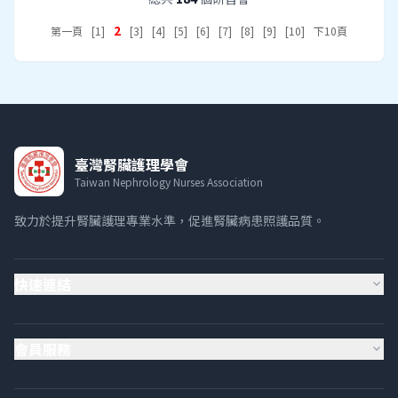
2
第一頁
[1]
[3]
[4]
[5]
[6]
[7]
[8]
[9]
[10]
下10頁
臺灣腎臟護理學會
Taiwan Nephrology Nurses Association
致力於提升腎臟護理專業水準，促進腎臟病患照護品質。
快速連結
expand_more
會員服務
expand_more