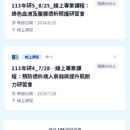
限額1000人
113年研5_8/25_線上專業課程：
綠色血液及腹膜透析照護研習會
舉辦日期：2024/8/25
event
線上課程
location_on
menu_book
chevron_right
線上課程
0
visibility
限額1000人
113年研4_7/28—線上專業課
程：預防透析病人衰弱與提升肌耐
力研習會
舉辦日期：2024/7/28
event
線上課程
location_on
總共
184
個研習會