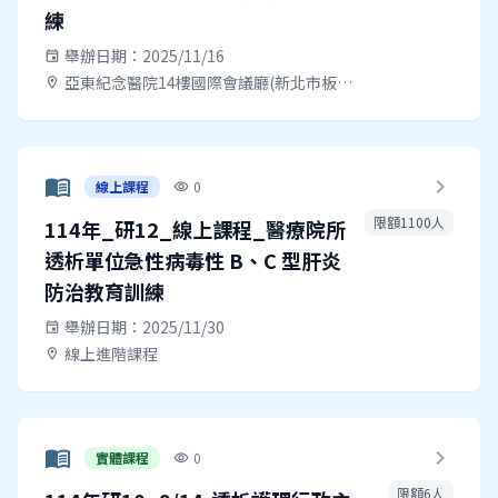
練
舉辦日期：2025/11/16
event
亞東紀念醫院14樓國際會議廳(新北市板橋區南雅南路二段21號)
location_on
menu_book
chevron_right
線上課程
0
visibility
限額1100人
114年_研12_線上課程_醫療院所
透析單位急性病毒性 B、C 型肝炎
防治教育訓練
舉辦日期：2025/11/30
event
線上進階課程
location_on
menu_book
chevron_right
實體課程
0
visibility
限額6人