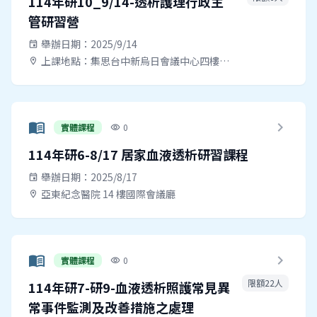
114年研10_9/14-透析護理行政主
管研習營
舉辦日期：2025/9/14
event
上課地點：集思台中新烏日會議中心四樓富蘭克林廳 (台中市烏日區高鐵東一路26號4樓)
location_on
menu_book
chevron_right
實體課程
0
visibility
114年研6-8/17 居家血液透析研習課程
舉辦日期：2025/8/17
event
亞東紀念醫院 14 樓國際會議廳
location_on
menu_book
chevron_right
實體課程
0
visibility
限額22人
114年研7-研9-血液透析照護常見異
常事件監測及改善措施之處理