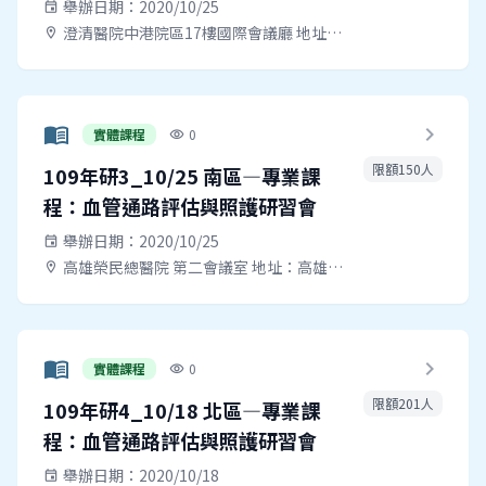
舉辦日期：2020/10/25
event
澄清醫院中港院區17樓國際會議廳 地址：台中市西屯區臺灣大道四段966號
location_on
menu_book
chevron_right
實體課程
0
visibility
限額150人
109年研3_10/25 南區—專業課
程：血管通路評估與照護研習會
舉辦日期：2020/10/25
event
高雄榮民總醫院 第二會議室 地址：高雄市左營區大中一路386號
location_on
menu_book
chevron_right
實體課程
0
visibility
限額201人
109年研4_10/18 北區—專業課
程：血管通路評估與照護研習會
舉辦日期：2020/10/18
event