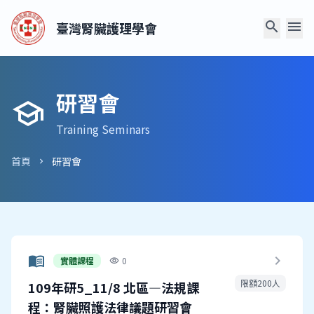
search
menu
臺灣腎臟護理學會
研習會
school
Training Seminars
首頁
研習會
chevron_right
menu_book
chevron_right
實體課程
0
visibility
限額200人
109年研5_11/8 北區—法規課
程：腎臟照護法律議題研習會