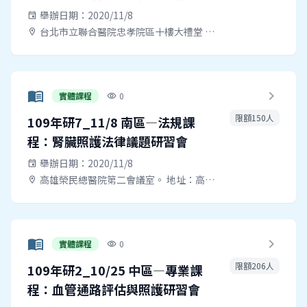
舉辦日期：2020/11/8
event
台北市立聯合醫院忠孝院區十樓大禮堂 地址：臺北市南港區同德路87號
location_on
menu_book
chevron_right
實體課程
0
visibility
限額150人
109年研7_11/8 南區—法規課
程：腎臟照護法律議題研習會
舉辦日期：2020/11/8
event
高雄榮民總醫院第二會議室。 地址：高雄市左營區大中一路386號
location_on
menu_book
chevron_right
實體課程
0
visibility
限額206人
109年研2_10/25 中區—專業課
程：血管通路評估與照護研習會