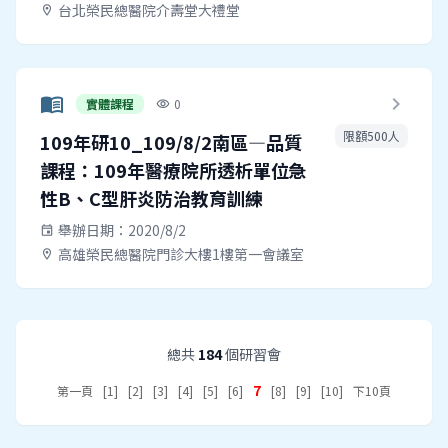
台北榮民總醫院介壽堂大禮堂
location_on
menu_book
chevron_right
實體課程
0
visibility
限額500人
109年研10_109/8/2南區—品質
課程：109年醫療院所透析單位急
性B、C型肝炎防治教育訓練
舉辦日期：2020/8/2
event
高雄榮民總醫院門診大樓1樓第一會議室
location_on
總共
184
個研習會
7
第一頁
[1]
[2]
[3]
[4]
[5]
[6]
[8]
[9]
[10]
下10頁