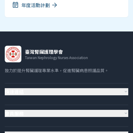
event_note
年度活動計劃
arrow_forward
臺灣腎臟護理學會
Taiwan Nephrology Nurses Association
致力於提升腎臟護理專業水準，促進腎臟病患照護品質。
快速連結
expand_more
會員服務
expand_more